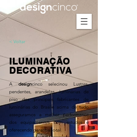
< Voltar
ILUMINAÇÃO
DECORATIVA
A
design
cinco selecinou Lustres,
pendentes, arandelas, luminárias de
piso dos principais fabricantes de
luminárias do Brasile acima de tudo
asseguramos a melhor performance
dos equipamentos com estudos e
oferecendo garantia local.