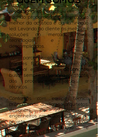
QUEM SOMOS
A
design
cinco nasceu em 2013
visando proporcionar ao mercado o
melhor da acústica e da iluminação
led. Levando ao cliente as melhores
soluções do mercado, novas
tecnologias e serviços
descomplicados.
Com parcerias consolidadas com
grandes fabricantes do mercado
nacional e mundial, a
design
cinco
busca sempre a melhoria constante
dos processos comerciais e
técnicos.
Contamos com equipe técnica
própria onde auxiliamos arquitetos,
designers de interiores e
engenheiros em todas as fases do
projeto. Da concepção,
planejamento, execução e
manutenção.