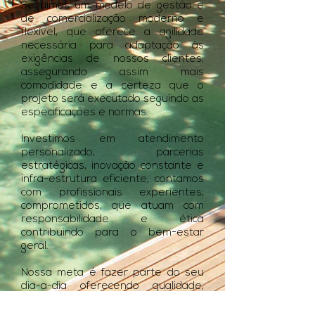
Seguimos um modelo de gestão e
de comercialização moderno e
flexível, que oferece a agilidade
necessária para adaptação às
exigências de nossos clientes,
assegurando assim mais
comodidade e a certeza que o
projeto será executado seguindo as
especificações e normas.
Investimos em atendimento
personalizado, parcerias
estratégicas, inovação constante e
infra-estrutura eficiente, contamos
com profissionais experientes,
comprometidos, que atuam com
responsabilidade e ética
contribuindo para o bem-estar
geral.
Nossa meta é fazer parte do seu
dia-a-dia oferecendo qualidade,
eficiência e economia.