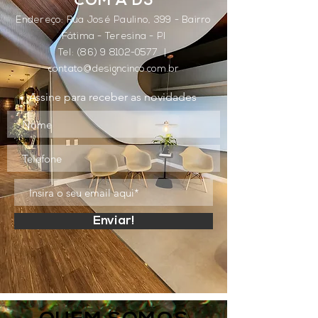
COM A D5
Endereço: Rua José Paulino, 399 - Bairro
Fátima - Teresina - PI
Tel:
(86) 9 8102-0577
|
contato@designcinco.com.br
Assine para receber as novidades
Enviar!