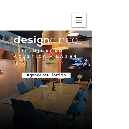
design
cinco
ILUMINAÇÃO -
ACÚSTICA - LAZER
Agende seu Horário